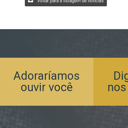
Voltar para a listagem de notícias
Adoraríamos
Di
ouvir você
nos