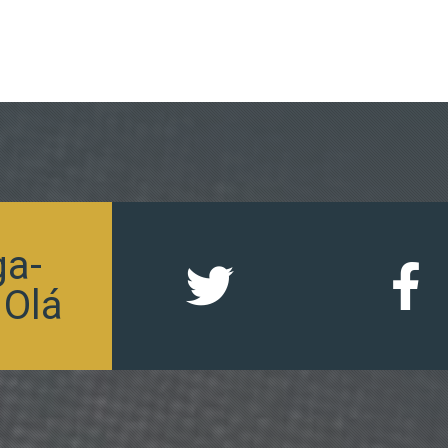
ga-
 Olá